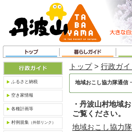
本
文
へ
ジ
ャ
ン
プ
トップ
>
行政ガイ
ふるさと納税
地域おこし協力隊通信
空き家情報
・丹波山村地域お
各種計画等
ご覧ください。
村例規集
（外部リンク）
地域おこし協力隊通