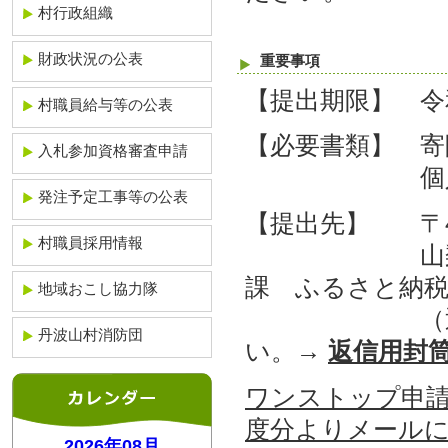
村行政組織
財政状況の公表
重要事項
【提出期限】 令和
村職員給与等の公表
【必要書類】 寄
入札参加資格審査申請
個人番号確
発注予定工事等の公表
【提出先】 〒40
村職員採用情報
山梨県北都留
課 ふるさと納税
地域おこし協力隊
（返信用封
丹波山村消防団
い。→
返信用封筒
ワンストップ申
度分よりメール