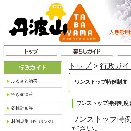
本
文
へ
ジ
ャ
ン
プ
トップ
>
行政ガイ
ふるさと納税
ワンストップ特例制度
空き家情報
ワンストップ特例制度
各種計画等
ワンストップ特
村例規集
（外部リンク）
ださい。