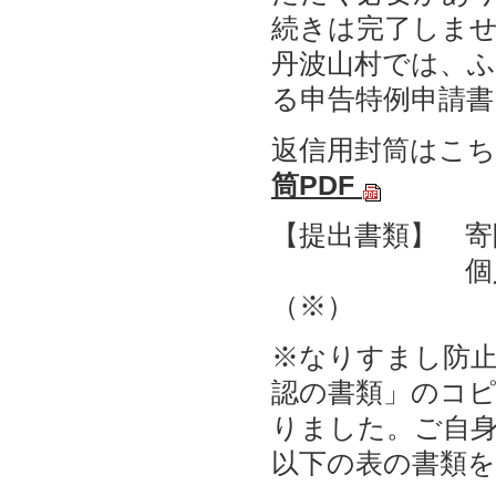
続きは完了しま
丹波山村では、
る申告特例申請
返信用封筒はこ
筒PDF
【提出書類】 寄
個人番号確
（※）
※なりすまし防
認の書類」のコ
りました。ご自
以下の表の書類