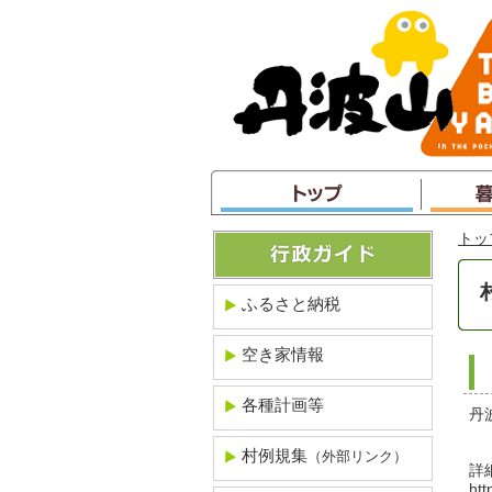
本
文
へ
ジ
ャ
ン
プ
トッ
ふるさと納税
空き家情報
各種計画等
丹
村例規集
（外部リンク）
詳
htt