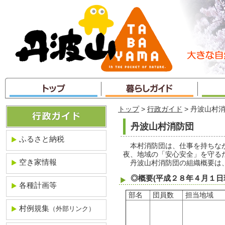
本
文
へ
ジ
ャ
ン
プ
トップ
>
行政ガイド
> 丹波山村
丹波山村消防団
ふるさと納税
本村消防団は、仕事を持ちなが
夜、地域の「安心安全」を守る
空き家情報
丹波山村消防団の組織概要は
◎概要(平成２８年４月１日
各種計画等
部名
団員数
担当地域
村例規集
（外部リンク）