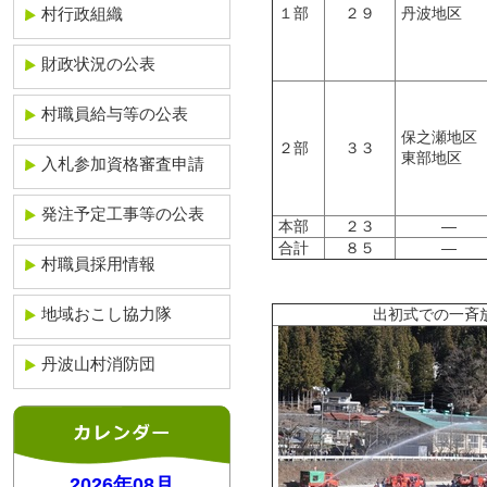
村行政組織
１部
２９
丹波地区
財政状況の公表
村職員給与等の公表
保之瀬地区
２部
３３
東部地区
入札参加資格審査申請
発注予定工事等の公表
本部
２３
―
合計
８５
―
村職員採用情報
地域おこし協力隊
出初式での一斉
丹波山村消防団