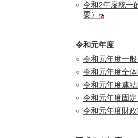
令和2年度統一
要）
令和元年度
令和元年度一般
令和元年度全体
令和元年度連結
令和元年度固定
令和元年度財政