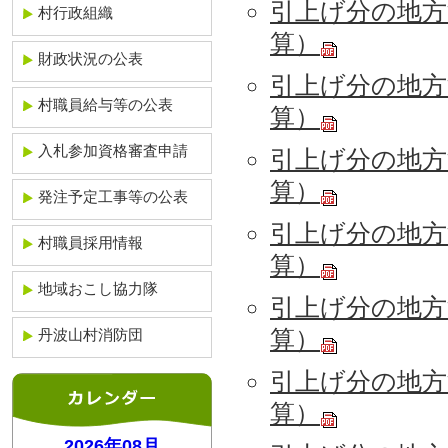
引上げ分の地方
村行政組織
算）
財政状況の公表
引上げ分の地方
村職員給与等の公表
算）
入札参加資格審査申請
引上げ分の地方
算）
発注予定工事等の公表
引上げ分の地方
村職員採用情報
算）
地域おこし協力隊
引上げ分の地方
算）
丹波山村消防団
引上げ分の地方
算）