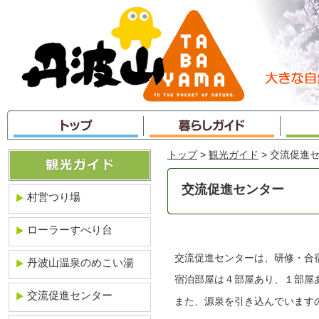
本
文
へ
ジ
ャ
ン
プ
トップ
>
観光ガイド
> 交流促進
交流促進センター
村営つり場
ローラーすべり台
交流促進センターは、研修・合
丹波山温泉のめこい湯
宿泊部屋は４部屋あり、１部屋
交流促進センター
また、源泉を引き込んでいます