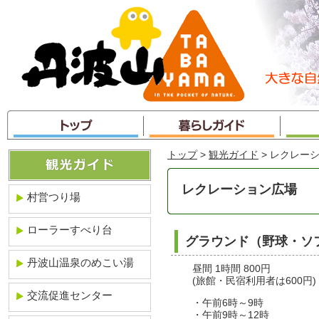
本
文
へ
ジ
ャ
ン
プ
トップ
>
観光ガイド
> レクレー
レクレーション広場
村営つり場
ローラーすべり台
グラウンド（野球・ソ
丹波山温泉のめこい湯
昼間 1時間 800円
(旅館・民宿利用者は600円)
交流促進センター
・午前6時～9時
・午前9時～12時