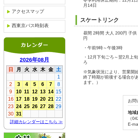
冬季利用休止期間：12月1日
月14日
アクセスマップ
スケートリンク
西東京バス時刻表
昼間 2時間 大人 200円 子供 
円
・午前9時～午後3時
・12月下旬ごろ～翌2月上
ろ
※気象状況により、営業開
終了時期が前後する場合が
ます。）
お問
地域
（04
E-ma