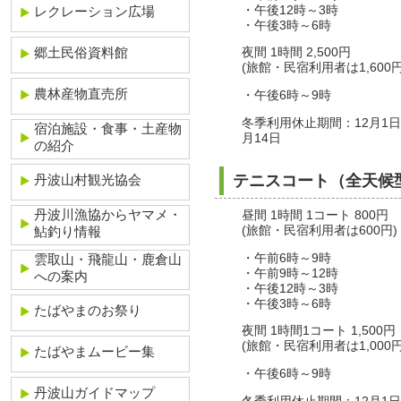
・午後12時～3時
レクレーション広場
・午後3時～6時
郷土民俗資料館
夜間 1時間 2,500円
(旅館・民宿利用者は1,600円
農林産物直売所
・午後6時～9時
冬季利用休止期間：12月1日
宿泊施設・食事・土産物
月14日
の紹介
丹波山村観光協会
テニスコート（全天候
丹波川漁協からヤマメ・
昼間 1時間 1コート 800円
鮎釣り情報
(旅館・民宿利用者は600円)
・午前6時～9時
雲取山・飛龍山・鹿倉山
・午前9時～12時
への案内
・午後12時～3時
・午後3時～6時
たばやまのお祭り
夜間 1時間1コート 1,500円
(旅館・民宿利用者は1,000円
たばやまムービー集
・午後6時～9時
丹波山ガイドマップ