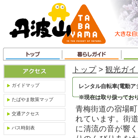
本
文
へ
ジ
ャ
ン
プ
トップ
>
観光ガイ
ガイドマップ
レンタル自転車(電動ア
※現在は取り扱ってお
たばやま散策マップ
青梅街道の宿場
交通アクセス
れています。街
に清流の音が響
バス時刻表