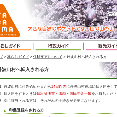
プ
>
暮らしガイド
>
住所変更について
> 丹波山村へ転入される方
丹波山村へ転入される方
丹波山村に住み始めた日から
14日以内
に丹波山村役場に転入届をし
転入届をするときは
転出証明書・印鑑・国民年金手帳
をお持ちくださ
次に該当される方は、それぞれの手続きが必要になります。
印鑑登録をされる方