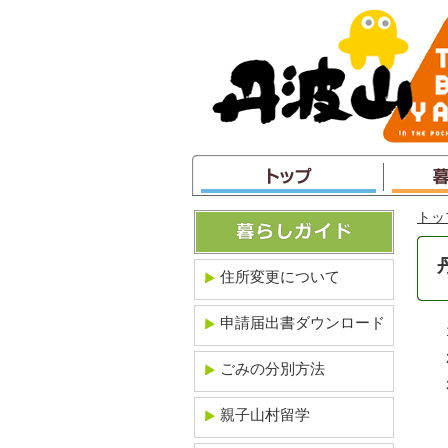
本
文
へ
ジ
ャ
ン
プ
トッ
住所変更について
申請届出書ダウンロード
ごみの分別方法
親子山村留学