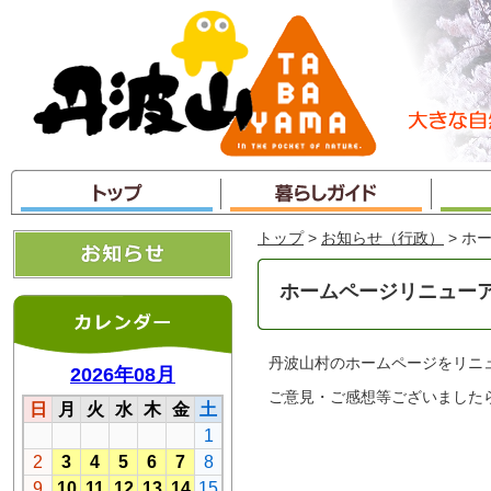
本
文
へ
ジ
ャ
ン
プ
トップ
>
お知らせ（行政）
> ホ
ホームページリニュー
丹波山村のホームページをリニ
ご意見・ご感想等ございました