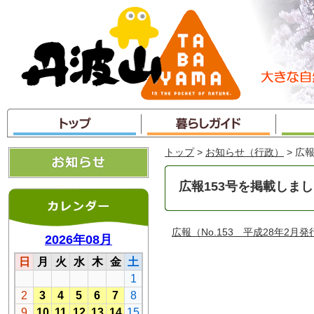
本
文
へ
ジ
ャ
ン
プ
トップ
>
お知らせ（行政）
> 広
広報153号を掲載しま
広報（No.153 平成28年2月発