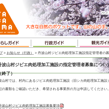
プ
>
お知らせ（行政）
> 丹波山村ジビエ肉処理加工施設指定管理者の
丹波山村ジビエ肉処理加工施設の指定管理者募集につい
（終了）
波山村では、村内にあるジビエ肉処理加工施設（旧シカ肉処理加工施設
。
記の書類をご確認いただき、希望される事業所の方は申請してください
丹波山村ジビエ肉処理加工施設募集要項