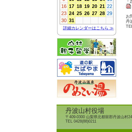
・
お
丹
T
丹波山村役場
〒409-0300 山梨県北都留郡丹波山村24
TEL 0428(88)0211