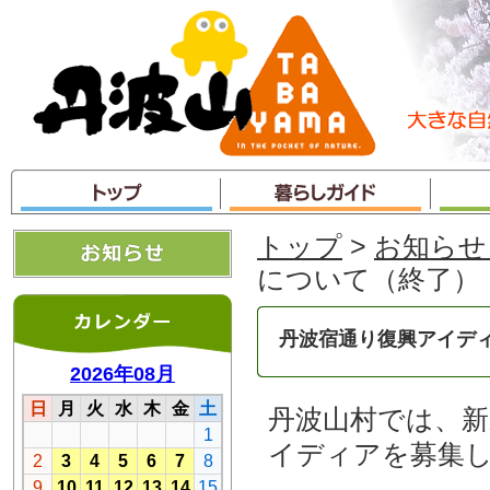
本
文
へ
ジ
ャ
ン
プ
トップ
>
お知らせ
について（終了）
丹波宿通り復興アイデ
丹波山村では、新
イディアを募集