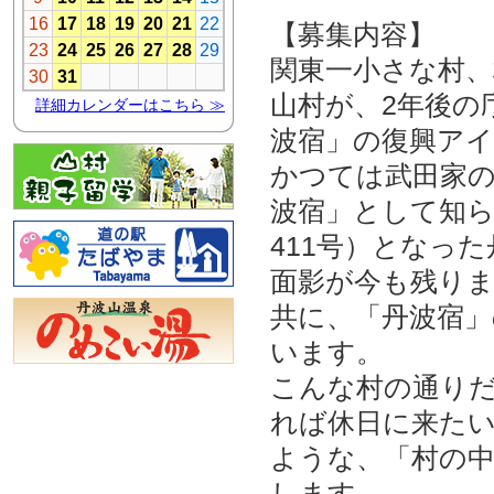
【募集内容】
関東一小さな村、
山村が、2年後の
波宿」の復興ア
かつては武田家
波宿」として知ら
411号）となっ
面影が今も残り
共に、「丹波宿
います。
こんな村の通り
れば休日に来た
ような、「村の
します。