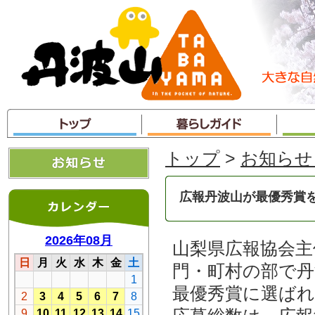
本
文
へ
ジ
ャ
ン
プ
トップ
>
お知らせ
広報丹波山が最優秀賞
山梨県広報協会主
門・町村の部で丹
最優秀賞に選ば