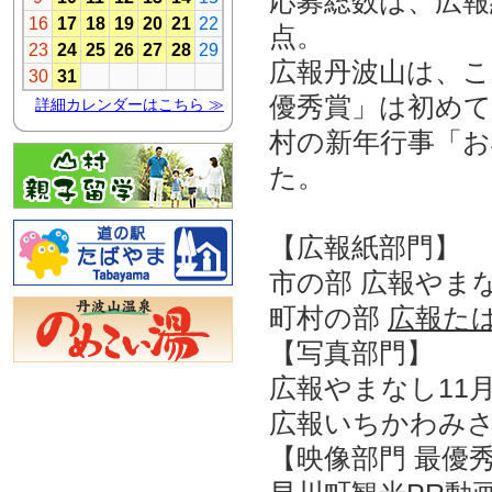
応募総数は、広報紙
点。
広報丹波山は、こ
優秀賞」は初めて
村の新年行事「
た。
【広報紙部門】
市の部 広報やま
町村の部
広報た
【写真部門】
広報やまなし11
広報いちかわみさ
【映像部門 最優