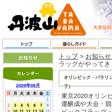
本
文
へ
ジ
ャ
ン
プ
トップ
>
お知らせ
ラッグがやってき
オリンピック・パラリ
了）
東京2020オリ
運醸成や大会・
ピックフラッグ