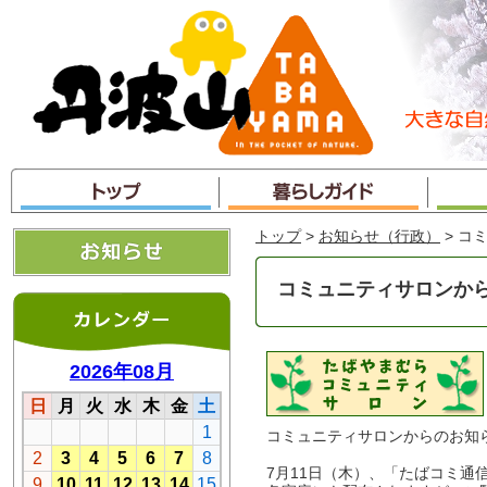
本
文
へ
ジ
ャ
ン
プ
トップ
>
お知らせ（行政）
> コ
コミュニティサロンか
コミュニティサロンからのお知
7月11日（木）、「たばコミ通信 