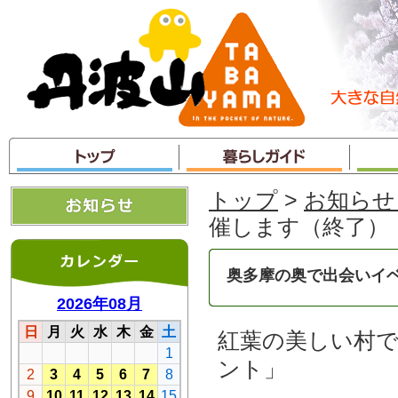
本
文
へ
ジ
ャ
ン
プ
トップ
>
お知らせ
催します（終了）
奥多摩の奥で出会いイ
紅葉の美しい村
ント」