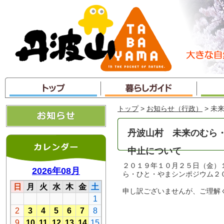
本
文
へ
ジ
ャ
ン
プ
トップ
>
お知らせ（行政）
> 未
丹波山村 未来のむら
中止について
２０１９年１０月２５日（金）
ら・ひと・やまシンポジウム２
申し訳ございませんが、ご理解