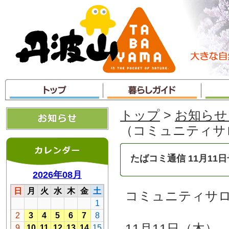
本
文
へ
ジ
ャ
ン
プ
トップ
>
お知らせ
（コミュニティサ
たばコミ通信 11月11日
コミュニティサ
11月11日（木