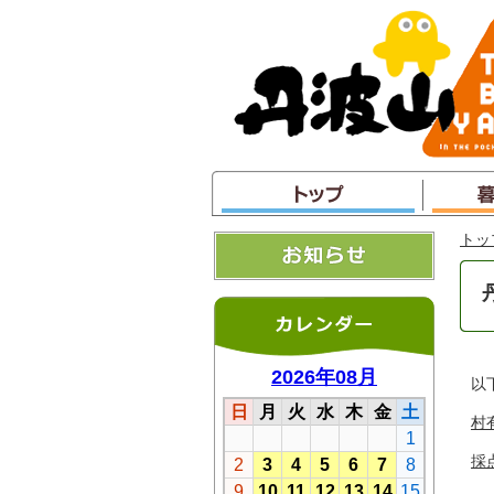
本
文
へ
ジ
ャ
ン
プ
トッ
以
村
採