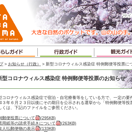
プ
>
お知らせ（行政）
> 新型コロナウィルス感染症 特例郵便等投票に
新型コロナウィルス感染症 特例郵便等投票のお知らせ
型コロナウィルス感染症で宿泊・自宅療養等をしている方で、一定の要
和３年６月２３日以後にその期日を公示される選挙から「特例郵便等投
しくは、下記のファイルをご参照ください。
例郵便投票について
(295KB)
票用紙等の請求手続きについて
(263KB)
取人払郵便物の表示
(133KB)