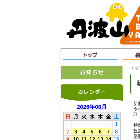
本
文
へ
ジ
ャ
ン
プ
トッ
新
令
詳
特
投
受