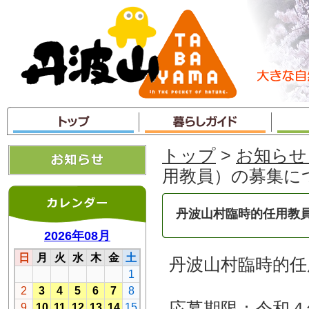
本
文
へ
ジ
ャ
ン
プ
トップ
>
お知らせ
用教員）の募集に
丹波山村臨時的任用教
丹波山村臨時的任
応募期限：令和４