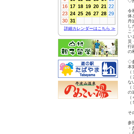
◇
令
体
丹
し
こ
い
災
行
の
◇
本
（
（
な
（
の
（
（
そ
参
・
・