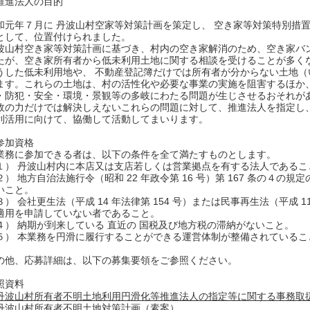
推進法人の目的
和元年７月に 丹波山村空家等対策計画を策定し、 空き家等対策特別措
として、位置付けられました。
波山村空き家等対策計画に基づき、村内の空き家解消のため、空き家バ
たが、空き家所有者から低未利用土地に関する相談を受けることが多く
うした低未利用地や、 不動産登記簿だけでは所有者が分からない土地
ます。これらの土地は、村の活性化や必要な事業の実施を阻害するほか
・防犯・安全・環境・景観等の多岐にわたる問題が生じさせるおそれが
政の力だけでは解決しえないこれらの問題に対して、推進法人を指定し
利活用に向けて、協働して活動してまいります。
参加資格
業務に参加できる者は、以下の条件を全て満たすものとします。
１） 丹波山村内に本店又は支店若しくは営業拠点を有する法人であるこ
２） 地方自治法施行令（昭和 22 年政令第 16 号）第 167 条の４の規
いこと。
３） 会社更生法（平成 14 年法律第 154 号）または民事再生法（平成 11
適用を申請していない者であること。
４） 納期が到来している 直近の 国税及び地方税の滞納がないこと。
５） 本業務を円滑に履行することができる運営体制が整備されているこ
の他、応募詳細は、以下の募集要領をご参照ください。
照資料
丹波山村所有者不明土地利用円滑化等推進法人の指定等に関する事務取扱
丹波山村所有者不明土地対策計画（素案）