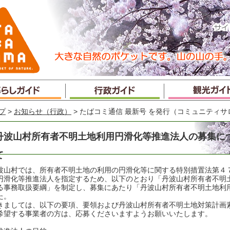
プ
>
お知らせ（行政）
> たばコミ通信 最新号 を発行（コミュニティサ
丹波山村所有者不明土地利用円滑化等推進法人の募集に
て
波山村では、所有者不明土地の利用の円滑化等に関する特別措置法第４
円滑化等推進法人を指定するため、以下のとおり「丹波山村所有者不明
る事務取扱要綱」を制定し、募集にあたり「丹波山村所有者不明土地利
た。
きましては、以下の要項、要領および丹波山村所有者不明土地対策計画
希望する事業者の方は、応募くださいますようお願いいたします。