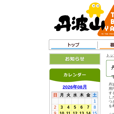
本
文
へ
ジ
ャ
ン
プ
トッ
丹
用
す
し
つ
を