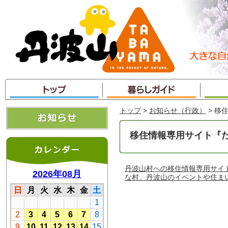
本
文
へ
ジ
ャ
ン
プ
トップ
>
お知らせ（行政）
> 移
移住情報専用サイト『
丹波山村への移住情報専用サイ
な村、丹波山のイベントや住ま