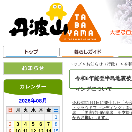
本
文
へ
ジ
ャ
ン
プ
トップ
>
お知らせ（行政）
> 令
令和6年能登半島地震
ィングについて
令和6年1月1日に発生した「
トクラウドファンディング」を
者」「災害時用配慮者」を支援
からお願いします。