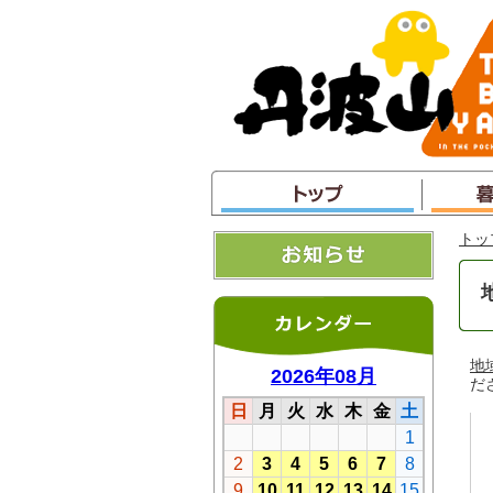
本
文
へ
ジ
ャ
ン
プ
トッ
地
だ