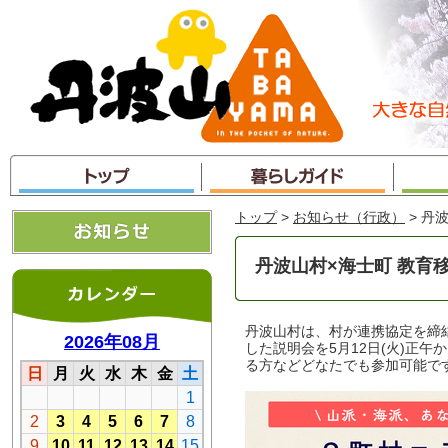
本
文
へ
ジ
ャ
ン
プ
トップ
>
お知らせ（行政）
> 丹
丹波山村×海士町 教育
丹波山村は、村が連携協定を締
した説明会を5月12日(火)正
る方などどなたでも参加可能で