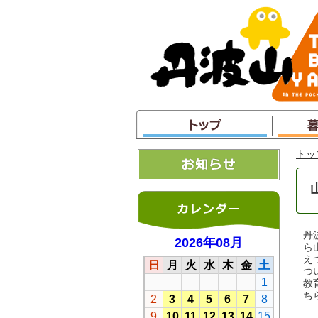
本
文
へ
ジ
ャ
ン
プ
トッ
丹
ら
え
つ
教
ち