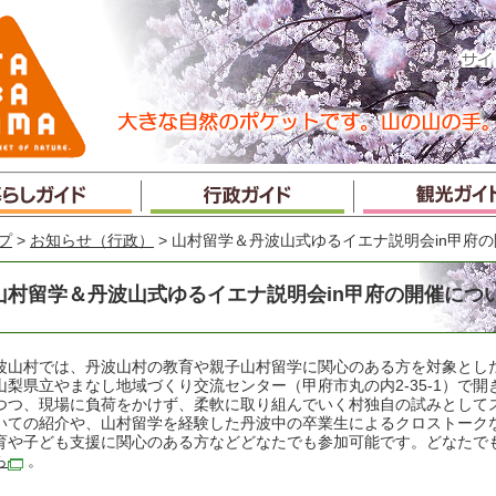
プ
>
お知らせ（行政）
> 山村留学＆丹波山式ゆるイエナ説明会in甲府
山村留学＆丹波山式ゆるイエナ説明会in甲府の開催につ
波山村では、丹波山村の教育や親子山村留学に関心のある方を対象とした説明
山梨県立やまなし地域づくり交流センター（甲府市丸の内2-35-1）で
つつ、現場に負荷をかけず、柔軟に取り組んでいく村独自の試みとして
いての紹介や、山村留学を経験した丹波中の卒業生によるクロストーク
育や子ども支援に関心のある方などどなたでも参加可能です。どなたで
ら
。