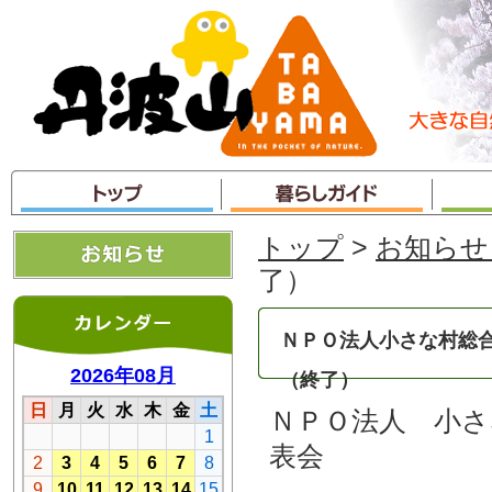
本
文
へ
ジ
ャ
ン
プ
トップ
>
お知らせ
了）
ＮＰＯ法人小さな村総
（終了）
ＮＰＯ法人 小さ
表会