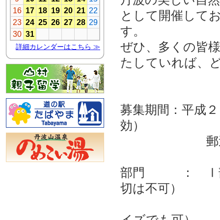
として開催して
す。
ぜひ、多くの皆
たしていれば、
募集期間：平成２
効）
郵送 もし
部門 ： Ⅰ部
切は不可）
Ⅱ部 カラ
イズでも可）