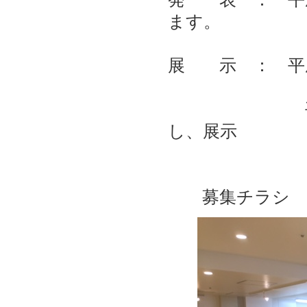
ます。
展 示 ： 平
平成２９年
し、展示
募集チラ