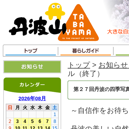
本
文
へ
ジ
ャ
ン
プ
トップ
>
お知らせ
ル（終了）
第２７回丹波の四季写
～自信作をお待
丹波の美しい自