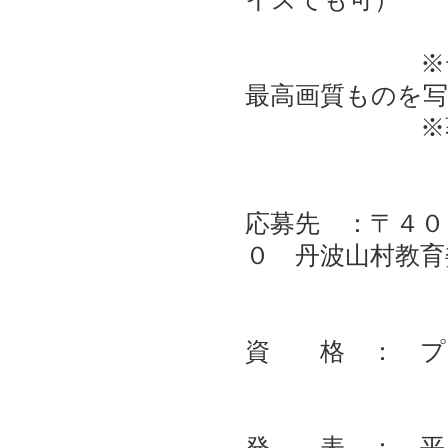
※デジタル写
最高画質ものを
※著しい加
応募先 ：〒４０
０ 丹波山村教育
資 格 ： プ
発 表 ： 平