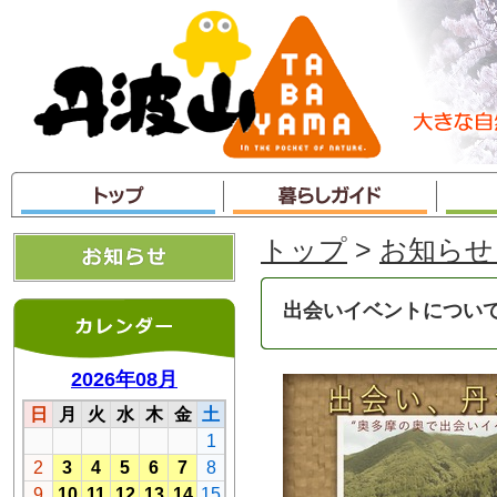
本
文
へ
ジ
ャ
ン
プ
トップ
>
お知らせ
出会いイベントについ