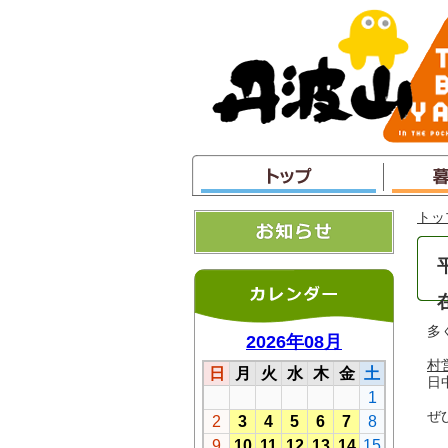
本
文
へ
ジ
ャ
ン
プ
トッ
多
村
日
ぜ