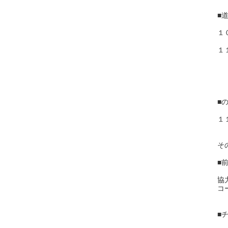
■
１
■
そ
■
協
コ
■