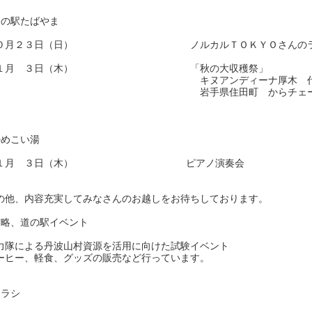
道の駅たばやま
０月２３日（日） ノルカルＴＯＫＹＯさんのラ
１１月 ３日（木） 「秋の大収穫祭」
キヌアンディーナ厚木 代表：松橋さん
岩手県住田町 からチェーンソー
のめこい湯
１１月 ３日（木） ピアノ演奏会
の他、内容充実してみなさんのお越しをお待ちしております。
前略、道の駅イベント
力隊による丹波山村資源を活用に向けた試験イベント
ーヒー、軽食、グッズの販売など行っています。
チラシ