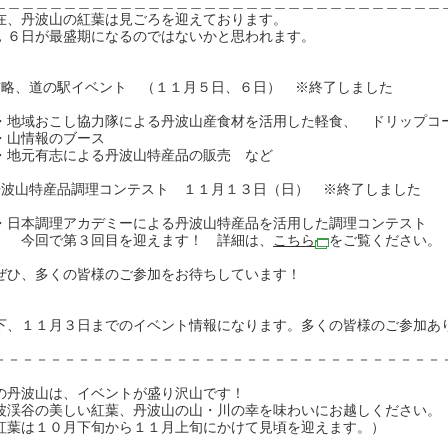
＿＿＿＿＿＿＿＿＿＿＿＿＿＿＿＿＿＿＿＿＿＿＿＿＿＿＿＿＿＿＿＿
在、丹波山の紅葉は見ごろを迎えております。
，６日が最盛期になるのではないかと思われます。
前略、道の駅イベント （１１月５日、６日） ※終了しました
地域おこし協力隊による丹波山産食材を活用した軽食、 ドリップコ
山情報のブース
地元有志による丹波山特産品の販売 など
丹波山特産品調理コンテスト １１月１３日（日） ※終了しました
日本調理アカデミーによる丹波山特産品を活用した調理コンテスト
回で第３回目を迎えます！ 詳細は、
こちら
をご覧ください。
ひ、多くの皆様のご参加をお待ちしています！
下、１１月３日までのイベント情報になります。多くの皆様のご参加あ
－－－－－－－－－－－－－－－－－－－－－－－－－－－－－－－－
の丹波山は、イベントが盛り沢山です！
波渓谷の美しい紅葉、丹波山の山・川の幸を味わいにお越しください。
紅葉は１０月下旬から１１月上旬にかけて見頃を迎えます。）