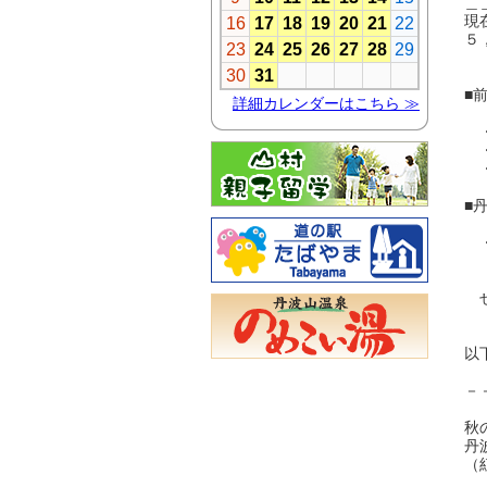
＿
現
５
■
・
・
・
■
・
今
ぜ
以
－
秋
丹
（