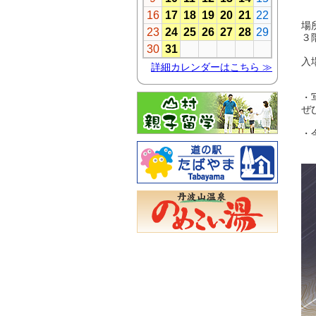
１
場
３
入
・
ぜ
・