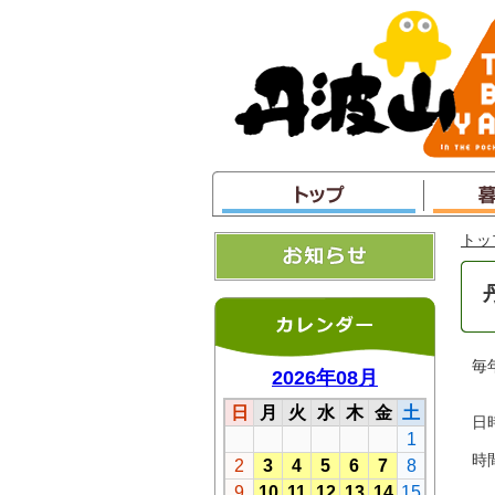
本
文
へ
ジ
ャ
ン
プ
トッ
毎
日
時
１