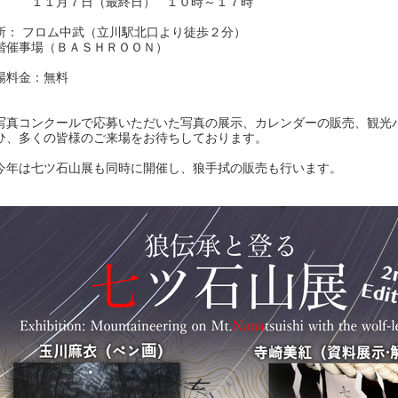
１月７日（最終日） １０時～１７時
所： フロム中武（立川駅北口より徒歩２分）
階催事場（ＢＡＳＨＲＯＯＮ）
場料金：無料
写真コンクールで応募いただいた写真の展示、カレンダーの販売、観光
ひ、多くの皆様のご来場をお待ちしております。
今年は七ツ石山展も同時に開催し、狼手拭の販売も行います。