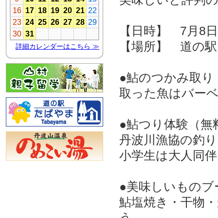
【日時】 7月8日（
【場所】 道の
●鮎のつかみ取り
取った魚はバー
●鮎つり体験（無料
丹波川漁協の釣
小学生は大人同伴
●美味しいものブ
鮎塩焼き・干物
う。