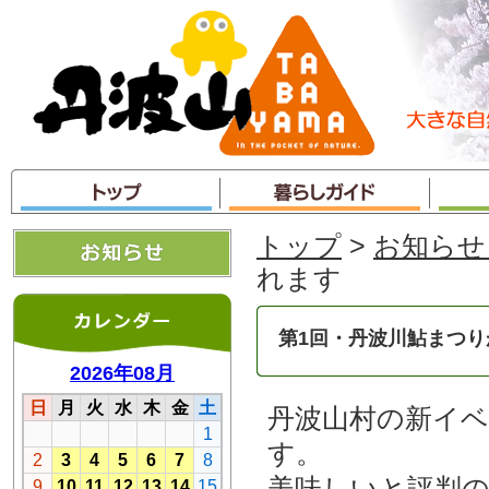
本
文
へ
ジ
ャ
ン
プ
トップ
>
お知らせ
れます
第1回・丹波川鮎まつ
丹波山村の新イベ
す。
美味しいと評判の