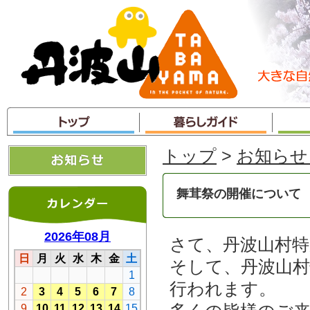
本
文
へ
ジ
ャ
ン
プ
トップ
>
お知らせ
舞茸祭の開催について
さて、丹波山村
そして、丹波山
行われます。