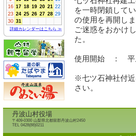
七ッ石神社再建
を一時閉鎖して
の使用を再開し
ご迷惑をおかけ
た。
使用開始 ： 平
※七ツ石神社付
さい。
丹波山村役場
〒409-0300 山梨県北都留郡丹波山村2450
TEL 0428(88)0211