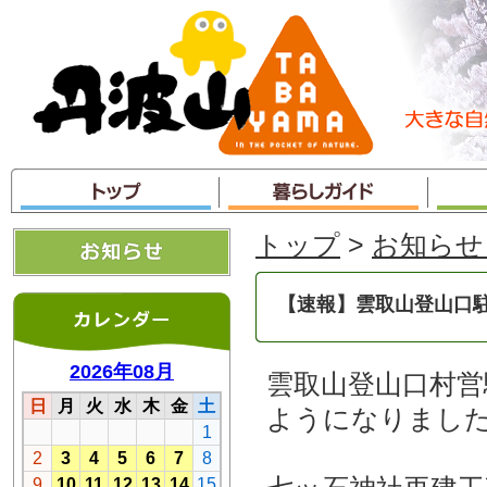
本
文
へ
ジ
ャ
ン
プ
トップ
>
お知らせ
【速報】雲取山登山口
雲取山登山口村営
ようになりまし