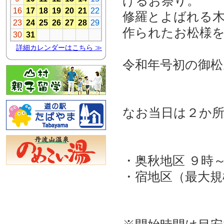
げるお祭り。
修羅とよばれる
作られたお松様
令和年号初の御
なお当日は２か
・奥秋地区 ９時
・宿地区（最大規