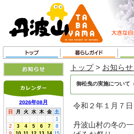
本
文
へ
ジ
ャ
ン
プ
トップ
>
お知らせ
御松曳の実施について
令和２年１月７日
丹波山村の冬の一