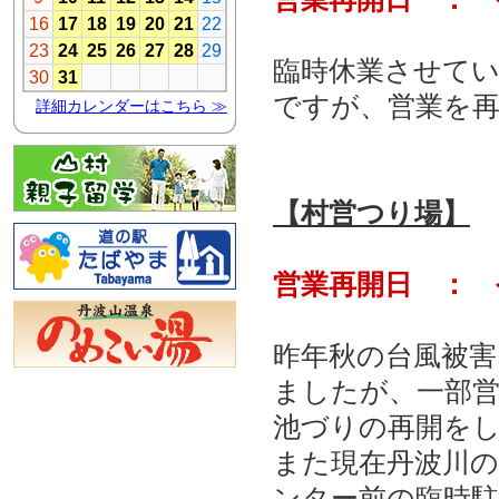
臨時休業させて
ですが、営業を
【村営つり場】
営業再開日 ： 
昨年秋の台風被
ましたが、一部
池づりの再開を
また現在丹波川
ンター前の臨時