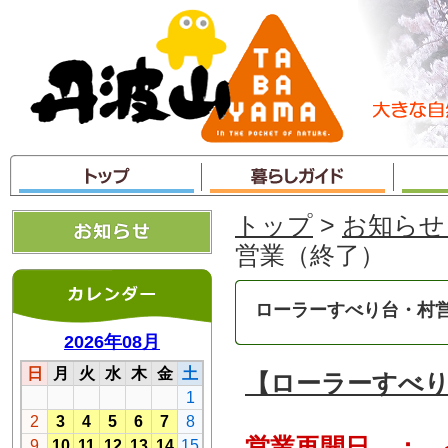
本
文
へ
ジ
ャ
ン
プ
トップ
>
お知らせ
営業（終了）
ローラーすべり台・村
【ローラーすべ
営業再開日 ： 令