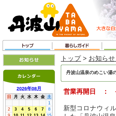
本
文
へ
ジ
ャ
ン
プ
トップ
>
お知らせ
丹波山温泉のめこい湯
営業再開日 ： 令
新型コロナウィ