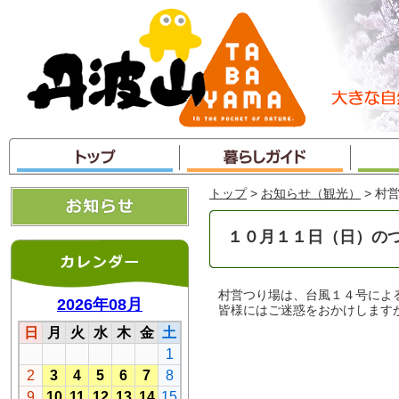
本
文
へ
ジ
ャ
ン
プ
トップ
>
お知らせ（観光）
> 村
１０月１１日（日）の
村営つり場は、台風１４号によ
皆様にはご迷惑をおかけします