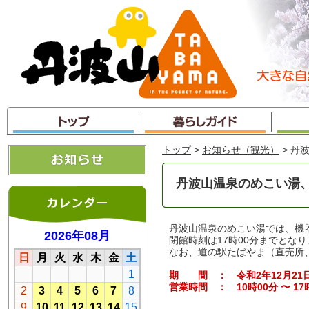
本
文
へ
ジ
ャ
ン
プ
トップ
>
お知らせ（観光）
> 丹
丹波山温泉のめこい湯
丹波山温泉のめこい湯では、機
閉館時刻は17時00分までとな
なお、道の駅たばやま（直売所
期 間 ： 令和2年12月21日
営業時間 ： 10時00分 〜 17