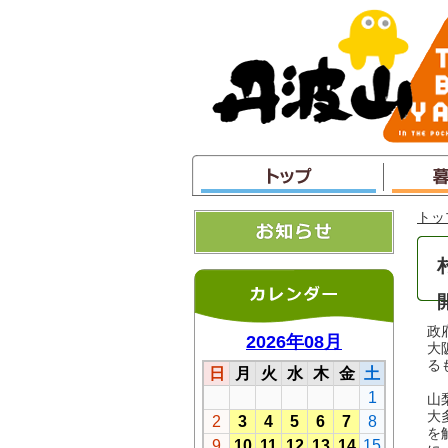
本
文
へ
ジ
ャ
ン
プ
トッ
政
大
る
山
大
を