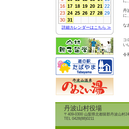
に
丹
に
な
コ
い
令
丹
丹波山村役場
〒409-0300 山梨県北都留郡丹波山村24
TEL 0428(88)0211