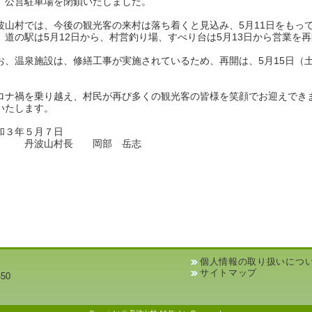
、公営駐車場を閉鎖いたしました。
波山村では、今後の観光客の来村は落ち着くと見込み、5月11日をもっ
、道の駅は5月12日から、村営釣り場、すべり台は5月13日から営業を
お、温泉施設は、修繕工事が実施されているため、再開は、5月15日（
ロナ禍を乗り越え、村民が再び多くの観光客の皆様を笑顔でお迎えでき
いたします。
和３年５月７日
波山村長 岡部 岳志
個人情報の取り扱いにつ
サイトマップ
50