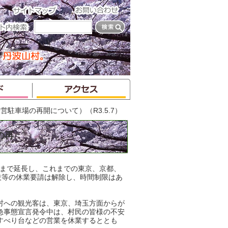
駐車場の再開について）（R3.5.7）
の再
日まで延長し、これまでの東京、京都、
設等の休業要請は解除し、時間制限はあ
村への観光客は、東京、埼玉方面からが
急事態宣言発令中は、村民の皆様の不安
すべり台などの営業を休業するととも