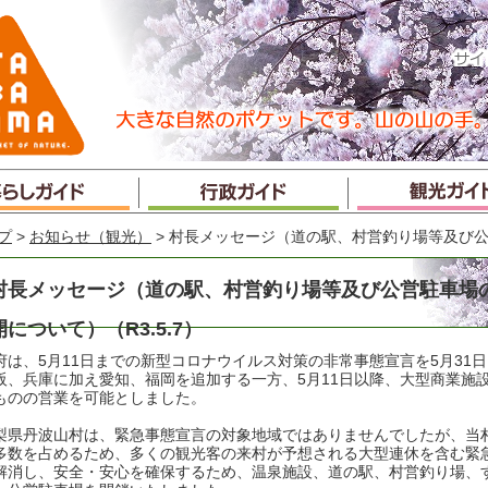
プ
>
お知らせ（観光）
> 村長メッセージ（道の駅、村営釣り場等及び公営
村長メッセージ（道の駅、村営釣り場等及び公営駐車場
開について）（R3.5.7）
府は、5月11日までの新型コロナウイルス対策の非常事態宣言を5月31
阪、兵庫に加え愛知、福岡を追加する一方、5月11日以降、大型商業施
ものの営業を可能としました。
梨県丹波山村は、緊急事態宣言の対象地域ではありませんでしたが、当
多数を占めるため、多くの観光客の来村が予想される大型連休を含む緊
解消し、安全・安心を確保するため、温泉施設、道の駅、村営釣り場、