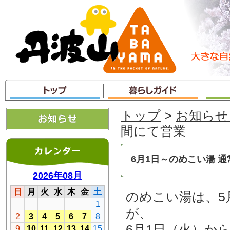
本
文
へ
ジ
ャ
ン
プ
トップ
>
お知らせ
間にて営業
6月1日～のめこい湯 
のめこい湯は、5
が、
6月1日（火）か