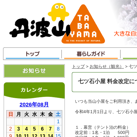
本
文
へ
ジ
ャ
ン
プ
トップ
>
お知らせ（観光）
> 七
七ツ石小屋 料金改定に
いつも当山小屋をご利用頂き、
令和4年1月1日より、七ツ石小
１．幕営（テント泊の料金）
改定前：1名・1泊 500円