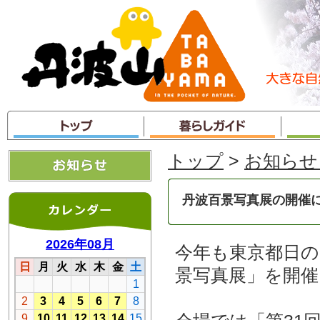
本
文
へ
ジ
ャ
ン
プ
トップ
>
お知らせ
丹波百景写真展の開催
今年も東京都日
景写真展」を開催