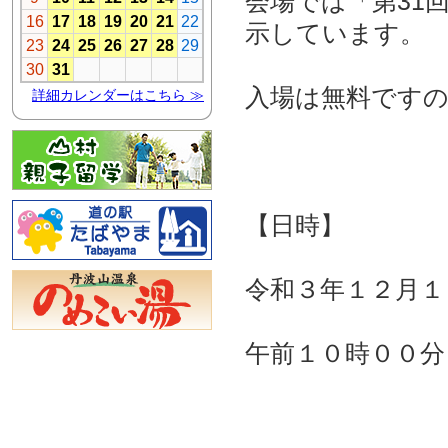
会場では「第31
示しています。
入場は無料です
【日時】
令和３年１２月１
午前１０時００分