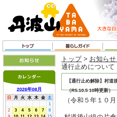
本
文
へ
ジ
ャ
ン
プ
トップ
>
お知らせ
通行止めについて（R
【通行止め解除】村道後
（R5.10.5 10時更新）
（令和５年１０月
村道後山線の片