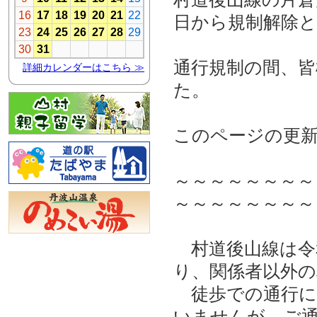
日から規制解除
通行規制の間、
た。
このページの更
～～～～～～～～
～～～～～～～～
村道後山線は令
り、関係者以外
徒歩での通行に
いませんが、ご