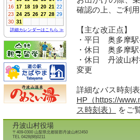
確認の上、ご利
【主な改正点】
・平日 奥多摩駅
・休日 奥多摩駅発
・休日 丹波山村役
変更
詳細なバス時刻
HP（https://www.ni
ス時刻表）
をご
丹波山村役場
〒409-0300 山梨県北都留郡丹波山村2450
TEL 0428(88)0211