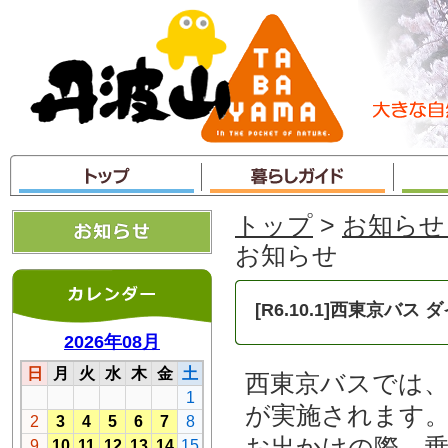
本
文
へ
ジ
ャ
ン
プ
トップ
>
お知らせ
お知らせ
[R6.10.1]西東京バ
西東京バスでは
が実施されます
お出かけの際、