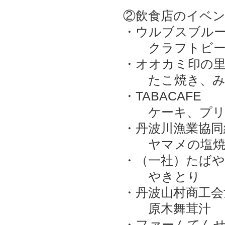
②飲食店のイベ
・ウルブスブル
クラフトビー
・オオカミ印の
たこ焼き、みそ
・TABACAFE
ケーキ、プリ
・丹波川漁業協同
ヤマメの塩焼
・（一社）たばや
やきとり
・丹波山村商工会
原木舞茸汁
・ファームてん