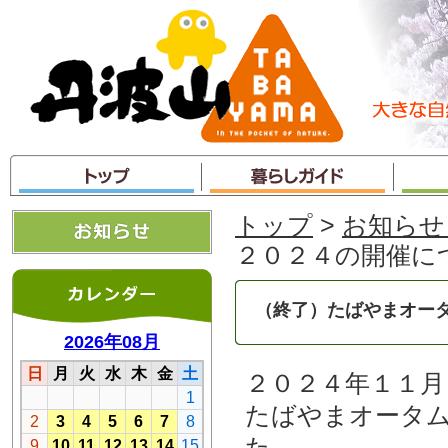
本
文
へ
ジ
ャ
ン
プ
トップ
>
お知らせ
２０２４の開催に
（終了）たばやまオータ
２０２４年１１月
たばやまオータ
た。