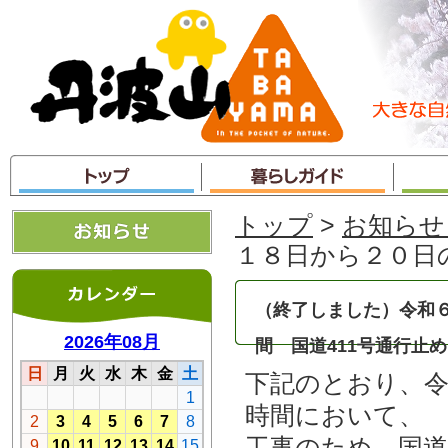
本
文
へ
ジ
ャ
ン
プ
トップ
>
お知らせ
１８日から２０日
（終了しました）令和
間 国道411号通行止
下記のとおり、令
時間において、
工事のため、国道