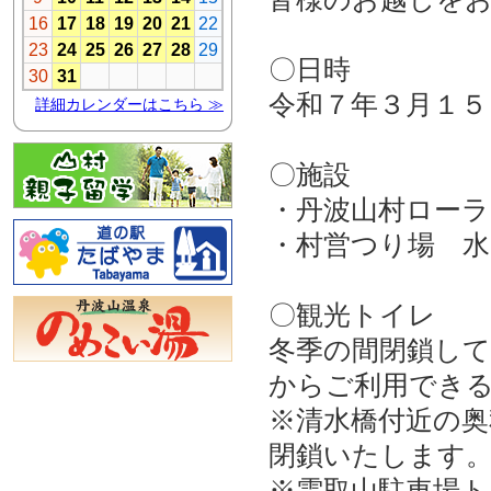
〇日時
令和７年３月１５
〇施設
・丹波山村ローラ
・村営つり場 水
〇観光トイレ
冬季の間閉鎖し
からご利用でき
※清水橋付近の
閉鎖いたします
※雲取山駐車場