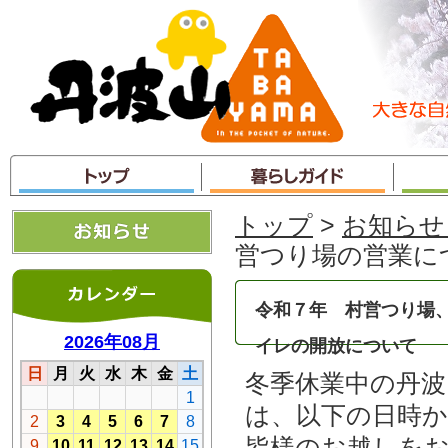
本
文
へ
ジ
ャ
ン
プ
トップ
>
お知らせ
営つり場の営業に
令和７年 村営つり場
イレの開放について
冬季休業中の丹
は、以下の日時
皆様のお越しを